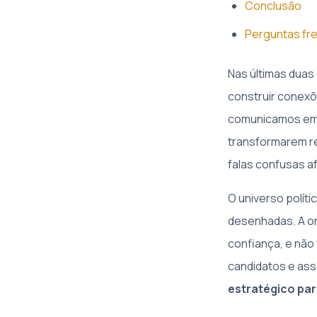
Conclusão
Perguntas fr
Nas últimas duas
construir conexõ
comunicamos em e
transformarem re
falas confusas a
O universo polít
desenhadas. A or
confiança, e não 
candidatos e as
estratégico par