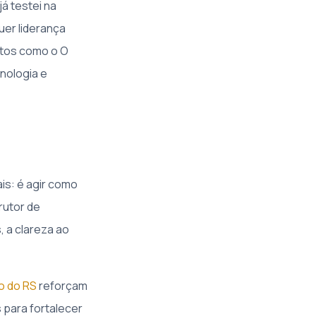
á testei na
uer liderança
jetos como o O
nologia e
ais: é agir como
rutor de
 a clareza ao
o do RS
reforçam
 para fortalecer