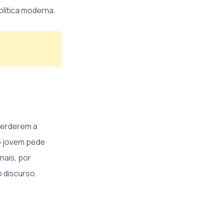
lítica moderna.
perderem a
o jovem pede
nais, por
o discurso.