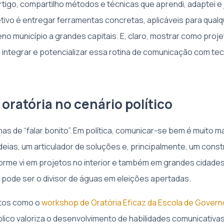
tigo, compartilho métodos e técnicas que aprendi, adaptei e j
tivo é entregar ferramentas concretas, aplicáveis para qualq
eno município a grandes capitais. E, claro, mostrar como pro
ntegrar e potencializar essa rotina de comunicação com tec
 oratória no cenário político
as de “falar bonito”. Em política, comunicar-se bem é muito m
deias, um articulador de soluções e, principalmente, um const
rme vi em projetos no interior e também em grandes cidades,
pode ser o divisor de águas em eleições apertadas.
ntos como o
workshop de Oratória Eficaz da Escola de Govern
lico valoriza o desenvolvimento de habilidades comunicativas