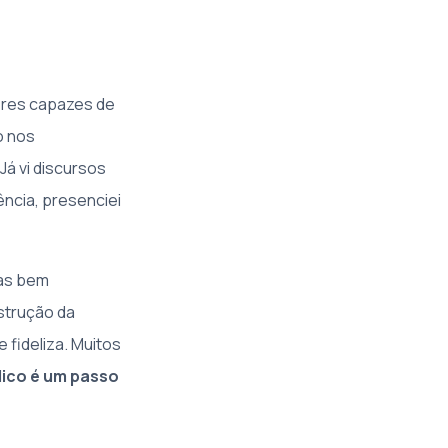
eres capazes de
o nos
á vi discursos
ncia, presenciei
tas bem
strução da
 fideliza. Muitos
lico é um passo