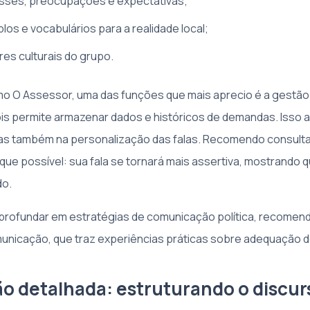
esses, preocupações e expectativas;
os e vocabulários para a realidade local;
res culturais do grupo.
omo O Assessor, uma das funções que mais aprecio é a gestão
pois permite armazenar dados e históricos de demandas. Isso 
as também na personalização das falas. Recomendo consulta
que possível: sua fala se tornará mais assertiva, mostrando
do.
profundar em estratégias de comunicação política, recomend
municação, que traz experiências práticas sobre adequação
o detalhada: estruturando o discurs