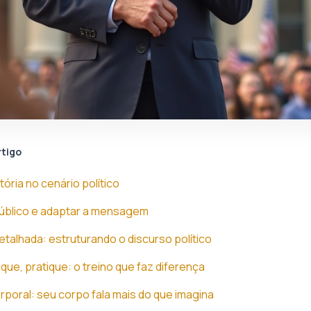
rtigo
tória no cenário político
 público e adaptar a mensagem
talhada: estruturando o discurso político
ique, pratique: o treino que faz diferença
poral: seu corpo fala mais do que imagina