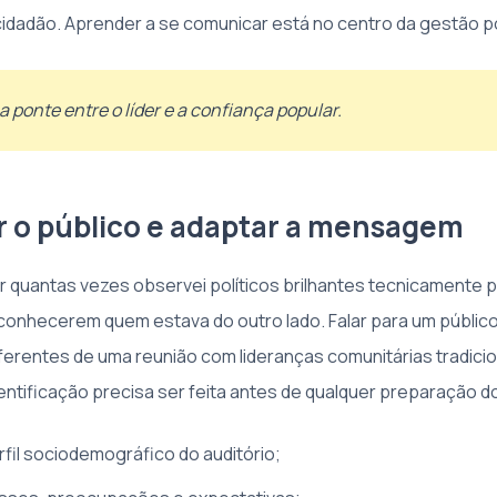
cidadão. Aprender a se comunicar está no centro da gestão po
a ponte entre o líder e a confiança popular.
ar o público e adaptar a mensagem
 quantas vezes observei políticos brilhantes tecnicamente 
onhecerem quem estava do outro lado. Falar para um públic
iferentes de uma reunião com lideranças comunitárias tradicio
entificação precisa ser feita antes de qualquer preparação d
fil sociodemográfico do auditório;