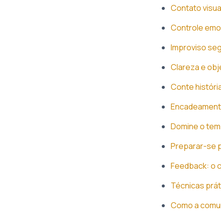
Contato visua
Controle emoc
Improviso seg
Clareza e obj
Conte história
Encadeamento 
Domine o tem
Preparar-se p
Feedback: o c
Técnicas prát
Como a comuni