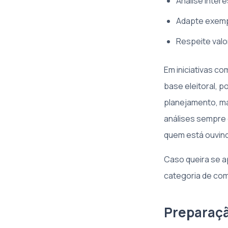
Analise inter
Adapte exempl
Respeite valo
Em iniciativas c
base eleitoral, 
planejamento, m
análises sempre 
quem está ouvin
Caso queira se a
categoria de co
Preparaçã