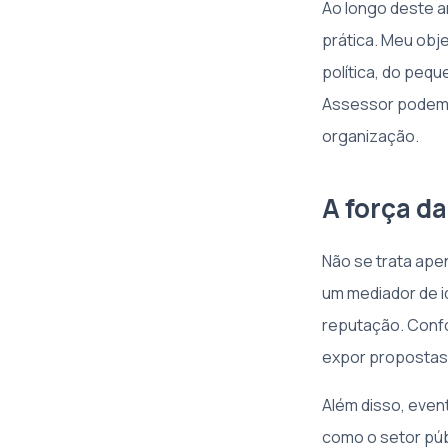
Ao longo deste ar
prática. Meu obje
política, do pequ
Assessor podem i
organização.
A força da
Não se trata apen
um mediador de i
reputação. Confo
expor propostas 
Além disso, eve
como o setor púb