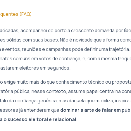
equentes (FAQ)
 décadas, acompanhei de perto a crescente demanda por líd
es sólidas com suas bases. Não é novidade que a forma com
ventos, reuniões e campanhas pode definir uma trajetória. J
latos comuns em votos de confiança, e, com a mesma frequê
fastarem eleitores em segundos.
ico exige muito mais do que conhecimento técnico ou propos
atória pública, nesse contexto, assume papel central na con
falo da confiança genérica, mas daquela que mobiliza, inspira e
sessores já entenderam que
dominar a arte de falar em púb
a o sucesso eleitoral e relacional
.