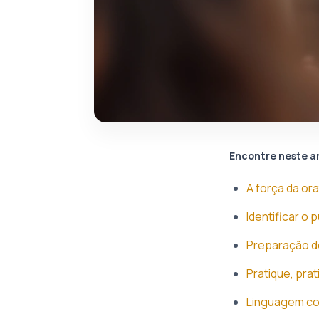
Encontre neste a
A força da ora
Identificar o
Preparação de
Pratique, prat
Linguagem cor