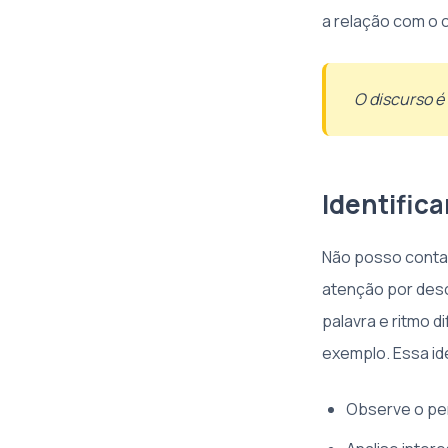
a relação com o 
O discurso é 
Identific
Não posso contar
atenção por desc
palavra e ritmo d
exemplo. Essa id
Observe o per