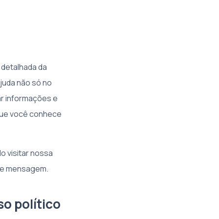
 detalhada da
ajuda não só no
r informações e
 que você conhece
o visitar nossa
 de mensagem.
o político